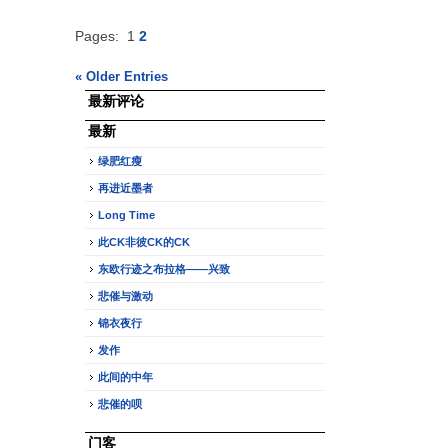
Pages:
1
2
« Older Entries
最新评论
最新
绿肥红瘦
再进近墨者
Long Time
此CK非彼CK的CK
东欧行迹之布拉格——兴致
悲催与激动
锦衣夜行
发作
此间的中年
悲催的呗
门客