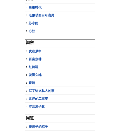
白银时代
老猥琐面目可喜男
苏小雨
心弦
闺密
犹在梦中
百亩森林
红舞鞋
花田久地
蝶舞
写字这么私人的事
此岸的二重奏
浮云游子意
同道
盖房子的粽子