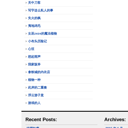
关中刀客
写字这么私人的事
失火的枫
夷地鸡毛
女巫zeze的魔法植物
小布头历险记
心弦
想起雨声
我家版斧
拿铁城的内衣店
植物一种
此岸的二重奏
浮云游子意
游戏的人
Recent Posts:
Archives: