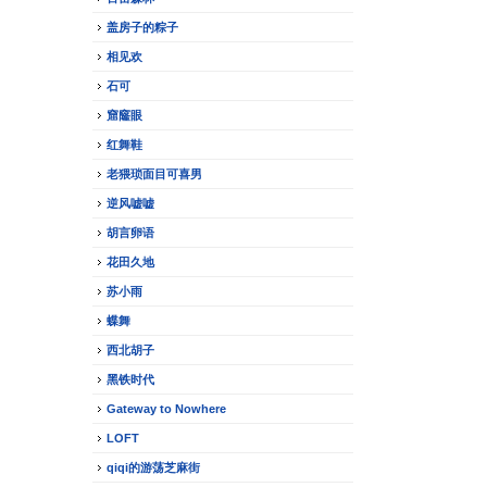
盖房子的粽子
相见欢
石可
窟窿眼
红舞鞋
老猥琐面目可喜男
逆风嘘嘘
胡言卵语
花田久地
苏小雨
蝶舞
西北胡子
黑铁时代
Gateway to Nowhere
LOFT
qiqi的游荡芝麻街