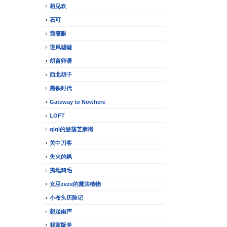
相见欢
石可
窟窿眼
逆风嘘嘘
胡言卵语
西北胡子
黑铁时代
Gateway to Nowhere
LOFT
qiqi的游荡芝麻街
关中刀客
失火的枫
夷地鸡毛
女巫zeze的魔法植物
小布头历险记
想起雨声
我家版斧