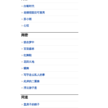
白银时代
老猥琐面目可喜男
苏小雨
心弦
闺密
犹在梦中
百亩森林
红舞鞋
花田久地
蝶舞
写字这么私人的事
此岸的二重奏
浮云游子意
同道
盖房子的粽子