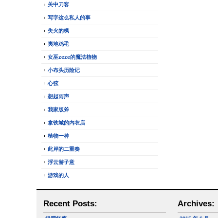
关中刀客
写字这么私人的事
失火的枫
夷地鸡毛
女巫zeze的魔法植物
小布头历险记
心弦
想起雨声
我家版斧
拿铁城的内衣店
植物一种
此岸的二重奏
浮云游子意
游戏的人
Recent Posts:
Archives: