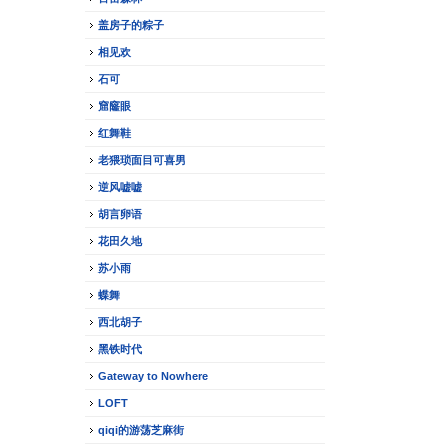
盖房子的粽子
相见欢
石可
窟窿眼
红舞鞋
老猥琐面目可喜男
逆风嘘嘘
胡言卵语
花田久地
苏小雨
蝶舞
西北胡子
黑铁时代
Gateway to Nowhere
LOFT
qiqi的游荡芝麻街