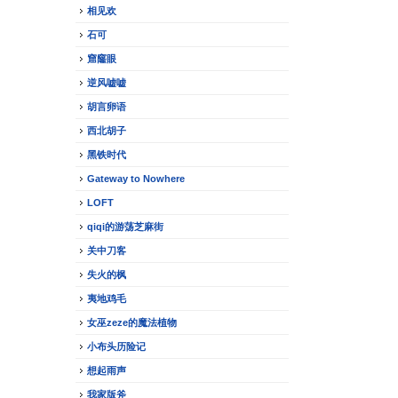
相见欢
石可
窟窿眼
逆风嘘嘘
胡言卵语
西北胡子
黑铁时代
Gateway to Nowhere
LOFT
qiqi的游荡芝麻街
关中刀客
失火的枫
夷地鸡毛
女巫zeze的魔法植物
小布头历险记
想起雨声
我家版斧