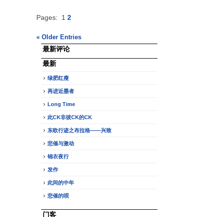
Pages:
1
2
« Older Entries
最新评论
最新
绿肥红瘦
再进近墨者
Long Time
此CK非彼CK的CK
东欧行迹之布拉格——兴致
悲催与激动
锦衣夜行
发作
此间的中年
悲催的呗
门客