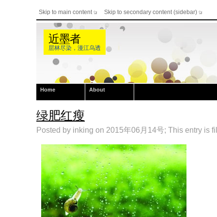
Skip to main content
Skip to secondary content (sidebar)
近墨者
层林尽染，漫江乌透
Home
About
绿肥红瘦
Posted by inking on 2015年06月14号; This entry is fi