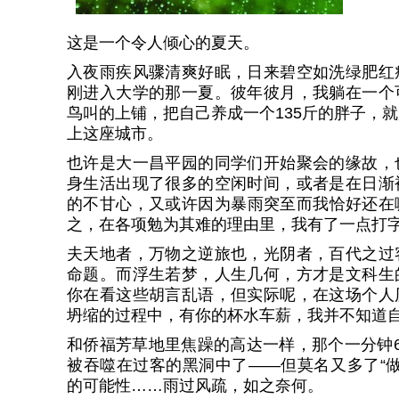
这是一个令人倾心的夏天。
入夜雨疾风骤清爽好眠，日来碧空如洗绿肥红
刚进入大学的那一夏。彼年彼月，我躺在一个
鸟叫的上铺，把自己养成一个135斤的胖子，
上这座城市。
也许是大一昌平园的同学们开始聚会的缘故，
身生活出现了很多的空闲时间，或者是在日渐
的不甘心，又或许因为暴雨突至而我恰好还在
之，在各项勉为其难的理由里，我有了一点打
夫天地者，万物之逆旅也，光阴者，百代之过
命题。而浮生若梦，人生几何，方才是文科生
你在看这些胡言乱语，但实际呢，在这场个人
坍缩的过程中，有你的杯水车薪，我并不知道
和侨福芳草地里焦躁的高达一样，那个一分钟
被吞噬在过客的黑洞中了——但莫名又多了“做
的可能性……雨过风疏，如之奈何。