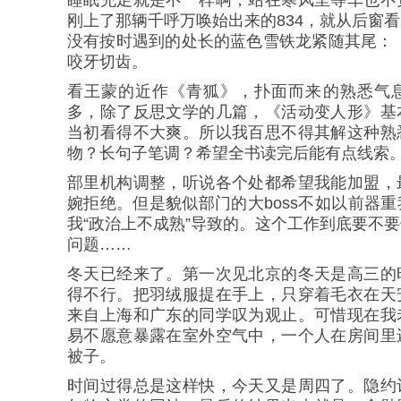
刚上了那辆千呼万唤始出来的834，就从后窗
没有按时遇到的处长的蓝色雪铁龙紧随其尾：
咬牙切齿。
看王蒙的近作《青狐》，扑面而来的熟悉气
多，除了反思文学的几篇，《活动变人形》基
当初看得不大爽。所以我百思不得其解这种熟
物？长句子笔调？希望全书读完后能有点线索
部里机构调整，听说各个处都希望我能加盟，
婉拒绝。但是貌似部门的大boss不如以前器
我“政治上不成熟”导致的。这个工作到底要不
问题……
冬天已经来了。第一次见北京的冬天是高三的
得不行。把羽绒服提在手上，只穿着毛衣在天
来自上海和广东的同学叹为观止。可惜现在我
易不愿意暴露在室外空气中，一个人在房间里
被子。
时间过得总是这样快，今天又是周四了。隐约