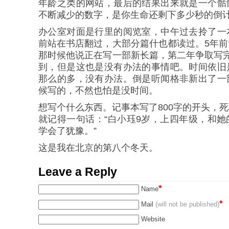
年龄之类的网站，最后的结果出来就是一个骷
不断减少的数字，是你生命还剩下多少秒的倒
办公室对面是行里的阅览室，中午过去拎了一
前站在书店翻过，大部分篇什也都读过。5年
那时候他说正在写一部新长篇，第二年争取写
到，但是这也是没有办法的事情吧。时间依旧
那么的多，没有办法。倒是听闻格非新出了一
候写的，不然也怕是没时间。
想写个什么东西。记事本写了800字的开头，
就记得一句话：“白小珏9岁，上四年级，和
学会了犹豫。”
这是我在北京的第八个冬天。
Leave a Reply
*
Name
*
Mail
(will not be published)
Website