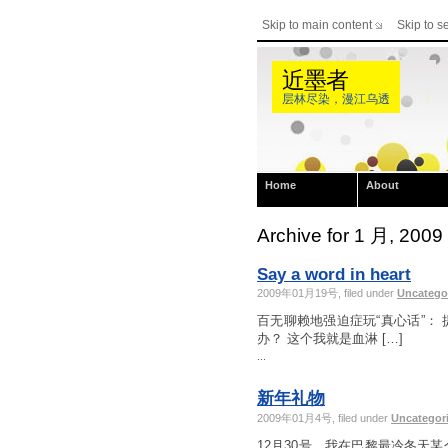
Skip to main content
Skip to s
近墨者
层林尽染，漫江乌透
Home
About
Archive for 1 月, 2009
Say a word in heart
2009年01月19号, filed under
Uncatego
百无聊赖地强迫症玩“真心话”：
办？ 这个我就是血淋 […]
...
新年礼物
2009年01月4号, filed under
Uncategor
12月30号，我在巴黎最冷冬天