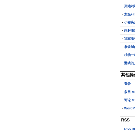
夷地鸡
女巫z
小布头
想起雨
我家版
拿铁城
植物一
游戏的
其他操
登录
条目 fe
评论 fe
WordPr
RSS
RSS B