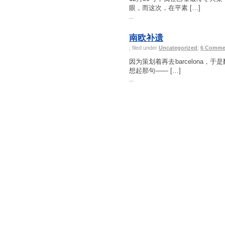
眼，而这次，在平素 […]
...
南欧补遗
, filed under
Uncategorized
;
6 Comme
因为策划着再去barcelona
想起那句—— […]
...