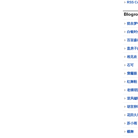
RSS C
Blogro
犹在梦
白银时
百亩森
盖房子
相见欢
石可
窟窿眼
红舞鞋
老猥琐
逆风嘘
胡言卵
花田久
苏小雨
蝶舞