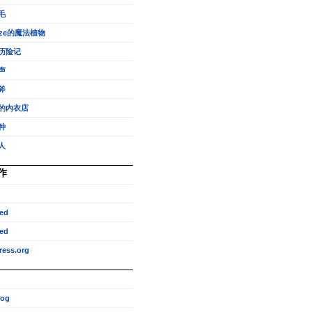
毛
eze的魔法植物
历险记
声
斧
的内衣店
种
人
作
ed
ed
ess.org
log