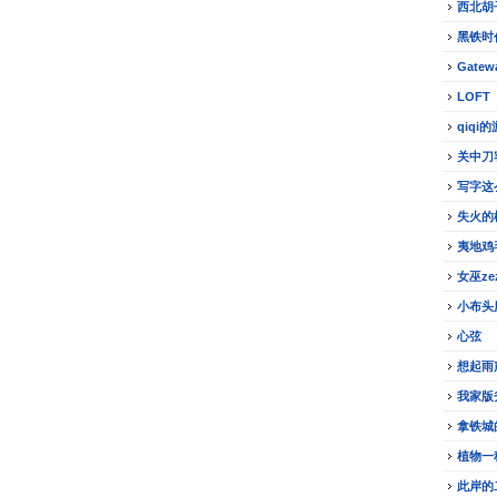
西北胡
黑铁时
Gatew
LOFT
qiqi
关中刀
写字这
失火的
夷地鸡
女巫z
小布头
心弦
想起雨
我家版
拿铁城
植物一
此岸的