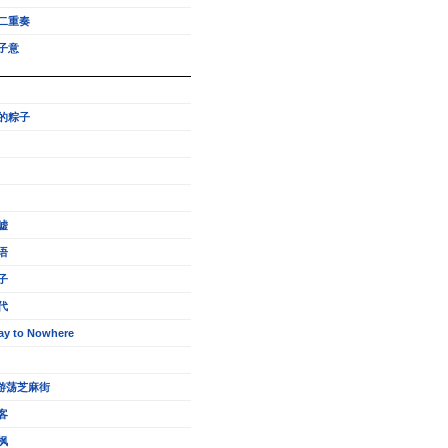
二重奏
子意
的粽子
嘘
语
子
代
ay to Nowhere
的游荡芝麻街
客
枫