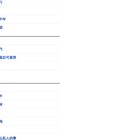
行
中年
呗
代
面目可喜男
中
林
地
么私人的事