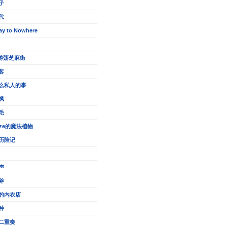
子
代
ay to Nowhere
的游荡芝麻街
客
么私人的事
枫
毛
eze的魔法植物
历险记
声
斧
的内衣店
种
二重奏