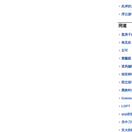
此岸的
浮云游
同道
盖房子
相见欢
石可
窟窿眼
逆风嘘
胡言卵
西北胡
黑铁时
Gatew
LOFT
qiqi
关中刀
失火的