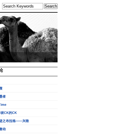
论
瘦
墨者
Time
非彼CK的CK
迹之布拉格——兴致
激动