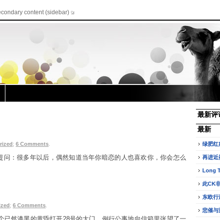
econdary content (sidebar)
最新评
最新
rized
;
6 Comments
.
绿肥红
 提问：很多年以后，偶然知道当年你暗恋的人也喜欢你，你会怎么
再进近
Long 
此CK
东欧行
ized
;
6 Comments
.
悲催与
某个已然漆黑的黄昏打开28号的大门，例行公事地向信箱里张望了一