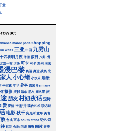
子意
人
Browse:
shopping
ablanca
maroc
paris
三亚
九秀山
om waits
中国
十四桥明月夜
假日
出
休假
八卦
可卡
北京一夜
历险
可卡 离别
周末
墨浸巴黎
奥运
奥运 残奥 北
家人
小心绪
崩溃
小欢乐
异事
岸
平安夜
年华
德国 Germany
摄影
旅
感怀
摄影 清华 朋友
摩洛哥
旅途
村妞夜话
朋友
歪诗
爱
王府井
园
爱情
现代艺术
琐记琐
活
电影
秋千
突尼斯
童年
美食
腐败
诗
色戒
西非 south africa
记忆
过往
阅读
运动
金融
闲读
闺密
青春