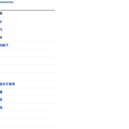
omments
ll
中
代
林
的粽子
面目可喜男
嘘
语
地