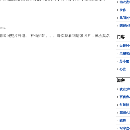
锦衣夜
发作
此间的
悲催的
nts
.
，于是翻出旧照片补遗。 神仙姐姐。。。每次我看到这张照片，就会莫名
门客
白银时
老猥琐
苏小雨
心弦
闺密
犹在梦
百亩森
红舞鞋
花田久
蝶舞
写字这