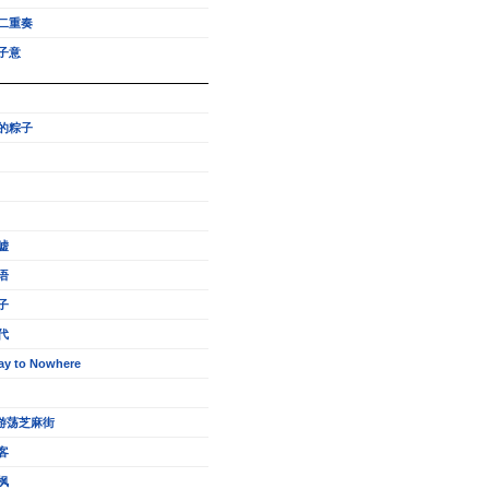
二重奏
子意
的粽子
嘘
语
子
代
ay to Nowhere
的游荡芝麻街
客
枫