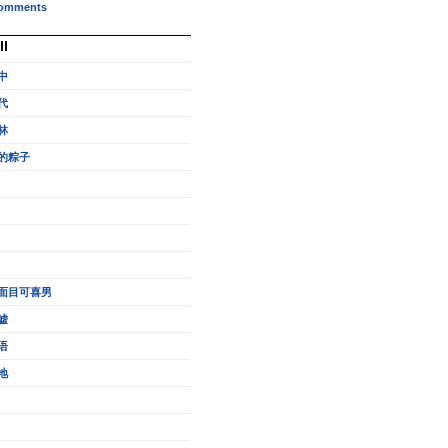
omments
ll
中
代
林
的粽子
面目可喜男
嘘
语
地