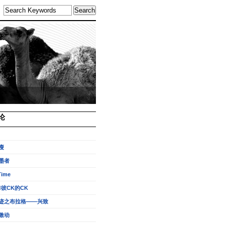
论
瘦
墨者
Time
非彼CK的CK
迹之布拉格——兴致
激动