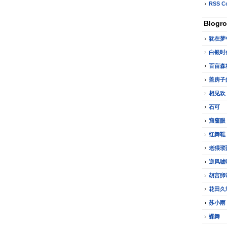
RSS C
Blogro
犹在梦
白银时
百亩森
盖房子
相见欢
石可
窟窿眼
红舞鞋
老猥琐
逆风嘘
胡言卵
花田久
苏小雨
蝶舞