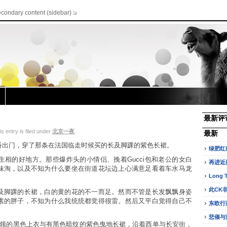
econdary content (sidebar)
最新评
entry is filed under
北京一夜
.
最新
番出门，穿了那条在法国临走时候买的长及脚踝的紫色长裙。
绿肥红
相的好地方。那些爆炸头的小情侣、挽着Gucci包和老公的女白
再进近
妹淘，以及不知为什么要坐在街道花坛边上心满意足看着车水马龙
Long 
此CK
及脚踝的长裙，白的黄的花的不一而足。然而不管是长发飘飘身姿
素的胖子，不知为什么我统统都觉得很雷。然后又平白觉得自己不
东欧行
悲催与
丝领的黑色上衣与有黑色暗纹的紫色曳地长裙，沿着西单与长安街，