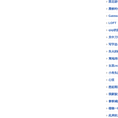
西北胡
黑铁时
Gatew
LOFT
qiqi
关中刀
写字这
失火的
夷地鸡
女巫z
小布头
心弦
想起雨
我家版
拿铁城
植物一
此岸的