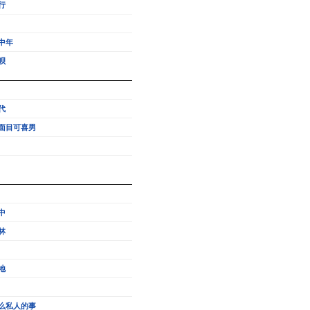
行
中年
呗
代
面目可喜男
中
林
地
么私人的事