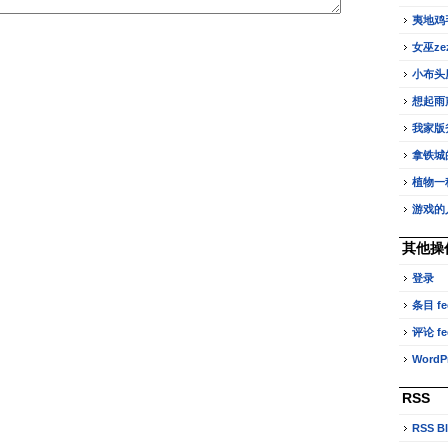
夷地鸡
女巫z
小布头
想起雨
我家版
拿铁城
植物一
游戏的
其他操
登录
条目 fe
评论 fe
WordPr
RSS
RSS B