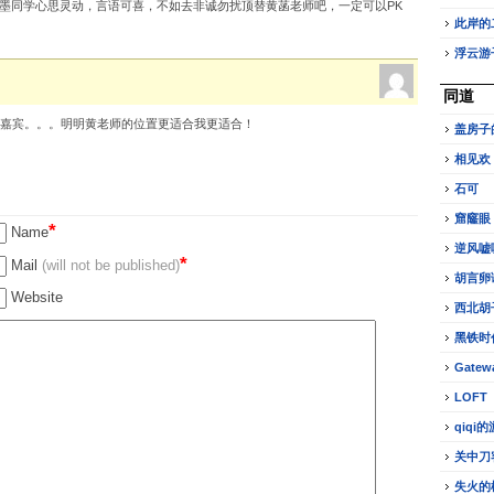
墨同学心思灵动，言语可喜，不如去非诚勿扰顶替黄菡老师吧，一定可以PK
此岸的
浮云游
同道
女嘉宾。。。明明黄老师的位置更适合我更适合！
盖房子
相见欢
石可
窟窿眼
*
Name
逆风嘘
*
Mail
(will not be published)
胡言卵
Website
西北胡
黑铁时
Gatew
LOFT
qiqi
关中刀
失火的