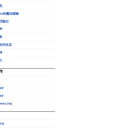
毛
eze的魔法植物
历险记
声
斧
的内衣店
种
人
作
ed
ed
ess.org
log