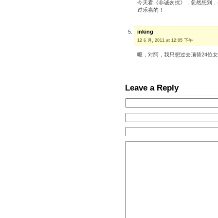
今天看《非诚勿扰》，忽然想到，
过乐嘉的！
inking
12 6 月, 2011 at 12:05 下午
嗄，对阿，我只想过去顶替24位
Leave a Reply