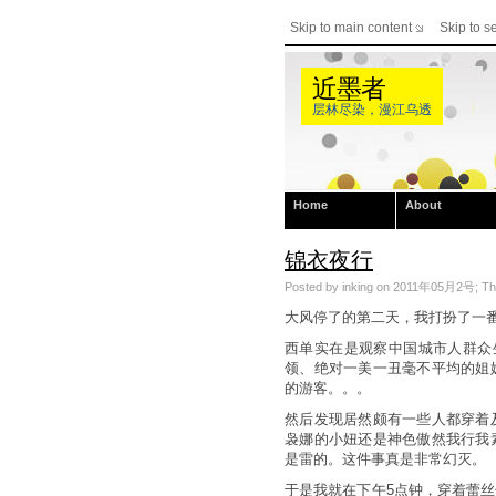
Skip to main content
Skip to s
近墨者
层林尽染，漫江乌透
Home
About
锦衣夜行
Posted by inking on 2011年05月2号; This 
大风停了的第二天，我打扮了一
西单实在是观察中国城市人群众生
领、绝对一美一丑毫不平均的姐
的游客。。。
然后发现居然颇有一些人都穿着
袅娜的小妞还是神色傲然我行我
是雷的。这件事真是非常幻灭。
于是我就在下午5点钟，穿着蕾