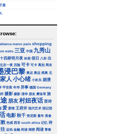
子意
人
Browse:
shopping
ablanca
maroc
paris
三亚
九秀山
om waits
中国
十四桥明月夜
假日
出
休假
八卦
可卡
北京一夜
历险
可卡 离别
周末
墨浸巴黎
奥运
奥运 残奥 北
家人
小心绪
崩溃
小欢乐
异事
岸
平安夜
年华
德国 Germany
摄影
旅
感怀
摄影 清华 朋友
摩洛哥
旅途
村妞夜话
朋友
歪诗
爱
王府井
园
爱情
现代艺术
琐记琐
活
电影
秋千
突尼斯
童年
美食
腐败
诗
色戒
西非 south africa
记忆
过往
阅读
运动
金融
闲读
闺密
青春