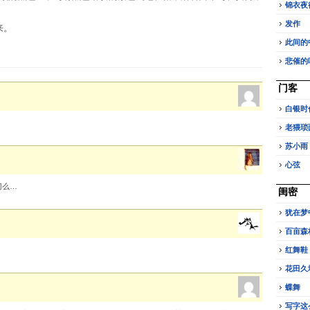
锦衣夜
发作
来。
此间的
悲催的
门客
白银时
老猥琐
苏小雨
心弦
门么…
闺密
犹在梦
百亩森
红舞鞋
花田久
蝶舞
写字这