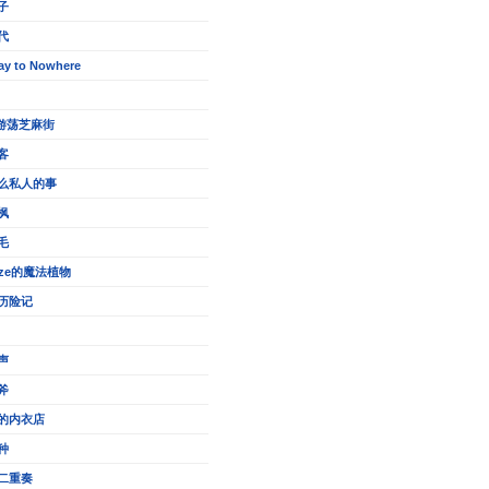
子
代
ay to Nowhere
的游荡芝麻街
客
么私人的事
枫
毛
eze的魔法植物
历险记
声
斧
的内衣店
种
二重奏