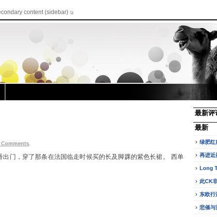
econdary content (sidebar)
最新评
最新
绿肥红
 Comments
.
再进近
番出门，穿了那条在法国临走时候买的长及脚踝的紫色长裙。 西单
Long 
此CK
东欧行
悲催与