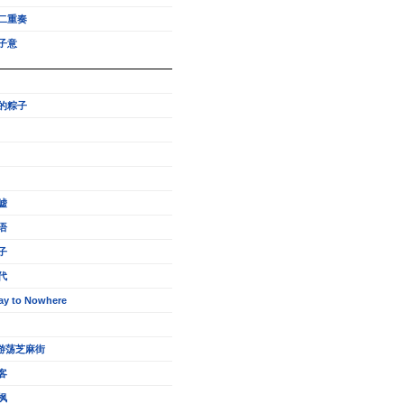
二重奏
子意
的粽子
嘘
语
子
代
ay to Nowhere
的游荡芝麻街
客
枫