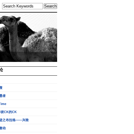
论
瘦
墨者
Time
非彼CK的CK
迹之布拉格——兴致
激动