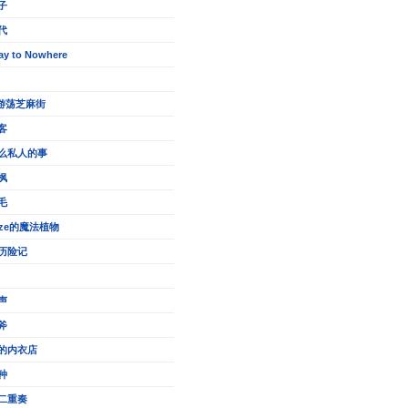
子
代
ay to Nowhere
的游荡芝麻街
客
么私人的事
枫
毛
eze的魔法植物
历险记
声
斧
的内衣店
种
二重奏