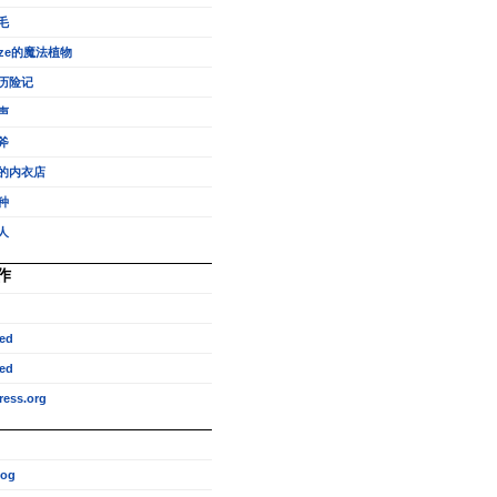
毛
eze的魔法植物
历险记
声
斧
的内衣店
种
人
作
ed
ed
ess.org
log