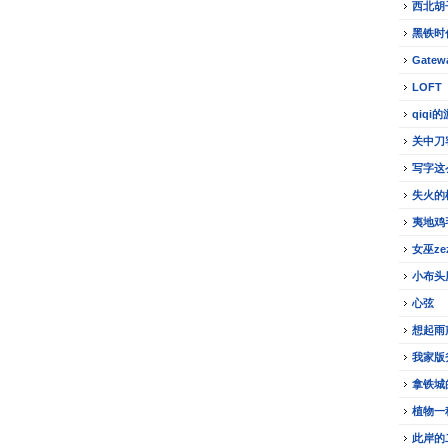
西北胡
黑铁时
Gatew
LOFT
qiqi
关中刀
写字这
失火的
夷地鸡
女巫z
小布头
心弦
想起雨
我家版
拿铁城
植物一
此岸的