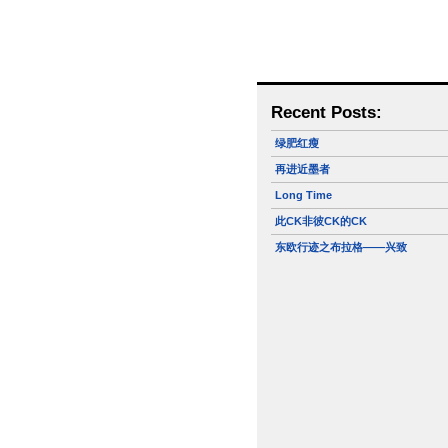
Recent Posts:
绿肥红瘦
再进近墨者
Long Time
此CK非彼CK的CK
东欧行迹之布拉格——兴致