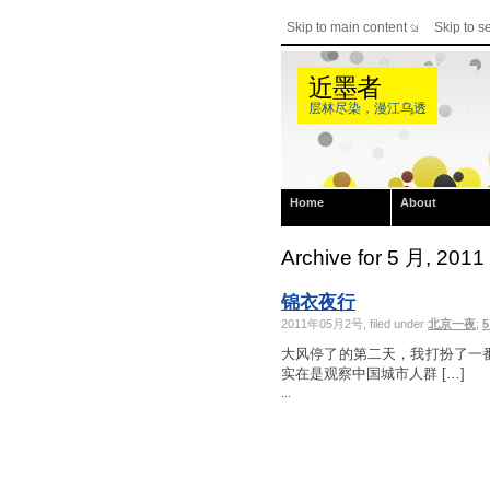
Skip to main content
Skip to s
近墨者
层林尽染，漫江乌透
Home
About
Archive for 5 月, 2011
锦衣夜行
2011年05月2号, filed under
北京一夜
;
5
大风停了的第二天，我打扮了一
实在是观察中国城市人群 […]
...