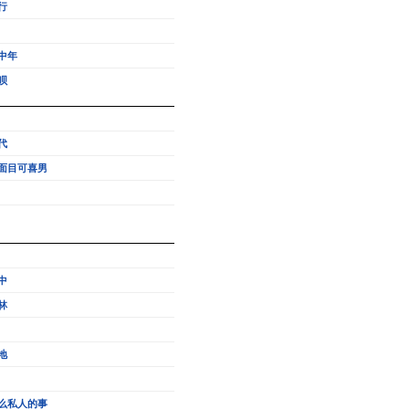
行
中年
呗
代
面目可喜男
中
林
地
么私人的事