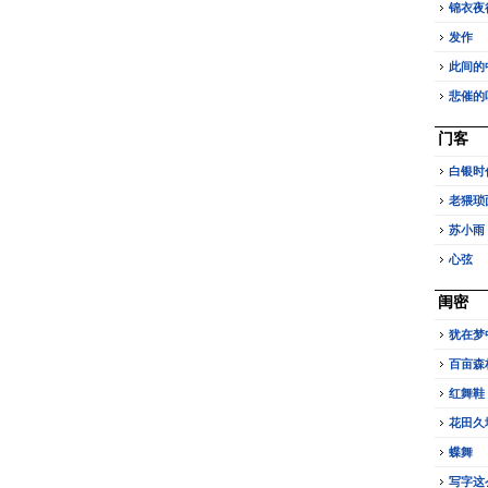
锦衣夜
发作
此间的
悲催的
门客
白银时
老猥琐
苏小雨
心弦
闺密
犹在梦
百亩森
红舞鞋
花田久
蝶舞
写字这