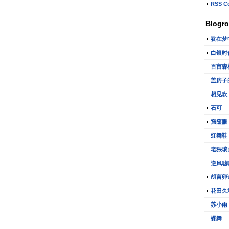
RSS C
Blogro
犹在梦
白银时
百亩森
盖房子
相见欢
石可
窟窿眼
红舞鞋
老猥琐
逆风嘘
胡言卵
花田久
苏小雨
蝶舞