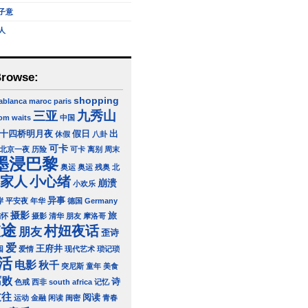
子意
人
Browse:
shopping
ablanca
maroc
paris
三亚
九秀山
om waits
中国
十四桥明月夜
假日
出
休假
八卦
可卡
北京一夜
历险
可卡 离别
周末
墨浸巴黎
奥运
奥运 残奥 北
家人
小心绪
崩溃
小欢乐
异事
岸
平安夜
年华
德国 Germany
摄影
旅
感怀
摄影 清华 朋友
摩洛哥
旅途
村妞夜话
朋友
歪诗
爱
王府井
园
爱情
现代艺术
琐记琐
活
电影
秋千
突尼斯
童年
美食
腐败
诗
色戒
西非 south africa
记忆
过往
阅读
运动
金融
闲读
闺密
青春