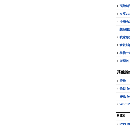
夷地鸡
女巫z
小布头
想起雨
我家版
拿铁城
植物一
游戏的
其他操
登录
条目 fe
评论 fe
WordPr
RSS
RSS B