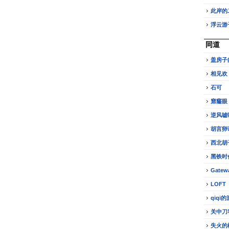
此岸的
浮云游
同道
盖房子
相见欢
石可
窟窿眼
逆风嘘
胡言卵
西北胡
黑铁时
Gatew
LOFT
qiqi
关中刀
失火的