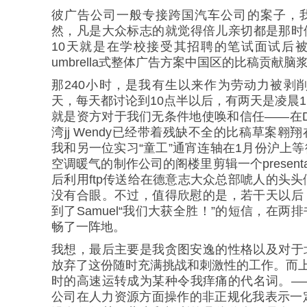
彼广告公司一般专接跨国汽车公司的案子，
然，凡是大众标志的就觉得倍儿亲切都是那时
10天就是在学校接受其招聘的笔试面试后
umbrella式整体广告方案中国区的比稿贡献脑
那240小时，是我有生以来作为劳动力被剥
天，每天都讨论到10点半以后，有两天是凌晨
就是资方对于我们无条件地使唤和信任——在Da
湾jj Wendy已经带着残缺不全的比稿草案
我和另一位实习“童工”通宵连轴在1月份沪上
空调暖气的制作公司的阁楼里剪辑一个present
后利用ftp传送给在德意志大众总部唬人的头头
没有合眼。不过，值得欣慰的是，若干天以后
到了Samuel“我们大获全胜！”的短信，在
畅了一阵地。
我想，最后主要是我贪图安逸的性格以及对于
放弃了这份随时充满挑战和刺激性的工作。而上
时的高速运转成为某种令我痒痛的代名词。—
公司在人力资源方面操作的非正规化我表示一