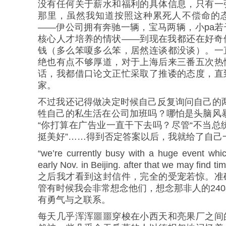
没有任何关于薪水和福利的具体信息，只有一
那里，虽然我知道按照这种累死人不偿命的
——伊公司拥有奔驰一辆，宝马两辆，小pa
核心人才培养的情状——到现在我都还在好奇
钱（多么笨嗄多么笨，居然连谈都没谈）。一
绝也有点不够厚道，对于上海后来三番五次热
话，我都借口论文正忙采取了推诿的态度，直
家。
不过我还记得做决定时候自己反复询问自己的
牲自己的私生活在公司加班吗？哪怕是头脑风
“你打算在广告业一直干下去吗？尽管“不当总
挺美好”……得到否定答案以后，我就给了自己
“we’re currently busy with a huge event whi
early Nov. in Beijing. after that we may find 
之后我才看到这封信件，完全的受宠若惊。准
管有时候我会非常想念他们，想念那非人的24
有勇气与之联系。
每天几乎浑浑噩噩穿梭在小西天和亮果厂之间