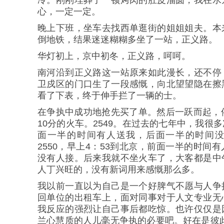
心，一定一定。
晚上下班，坐车去找西单逛街的姐姐姐夫。本
倒地铁，结果迷迷糊糊多坐了一站，正义路。
华灯初上，京中初冬，正义路，呵呵。
南河沿到正义路这一站原来如此漫长，还不停
卫戍区的门口生了一段感慨，向北望望隐在擦
看了下表，终于伸手拦了一辆的士。
在争执中成功地抢先买了单。然后一跃而起，
10分的火车。2549。在过去的七年中，我很
面一半的时间有人送我，后面一半的时间
2550，早上4：53到北京，前面一半的时间
没有人接。后来我就不坐火车了，大客都是中
人丁兴旺的，没有新词用来感慨那么多。
我以前一直以为自己是一个好脾气不愿与人争
回单位的出租车上，面对同事对于人文专业无
我反应的强烈让自己事后都吃惊。也许仅仅是
兰心慧质的人儿毫无争执的必要吧。好在是彼