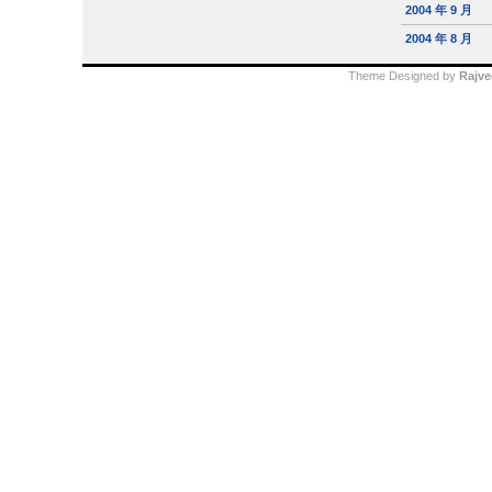
2004 年 9 月
2004 年 8 月
Theme Designed by
Rajve