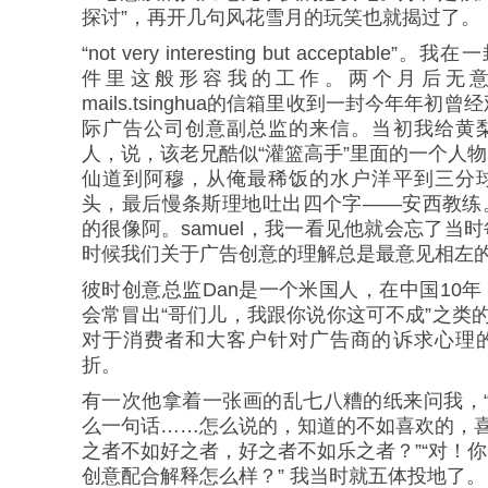
探讨”，再开几句风花雪月的玩笑也就揭过了。
“not very interesting but acceptable”
件里这般形容我的工作。两个月后无意识打
mails.tsinghua的信箱里收到一封今年年初
际广告公司创意副总监的来信。当初我给黄
人，说，该老兄酷似“灌篮高手”里面的一个人
仙道到阿穆，从俺最稀饭的水户洋平到三分
头，最后慢条斯理地吐出四个字——安西教练
的很像阿。samuel，我一看见他就会忘了当
时候我们关于广告创意的理解总是最意见相左
彼时创意总监Dan是一个米国人，在中国10
会常冒出“哥们儿，我跟你说你这可不成”之类的
对于消费者和大客户针对广告商的诉求心理
折。
有一次他拿着一张画的乱七八糟的纸来问我，“i
么一句话……怎么说的，知道的不如喜欢的，喜
之者不如好之者，好之者不如乐之者？”“对！
创意配合解释怎么样？” 我当时就五体投地了。