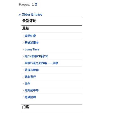
Pages:
1
2
« Older Entries
最新评论
最新
绿肥红瘦
再进近墨者
Long Time
此CK非彼CK的CK
东欧行迹之布拉格——兴致
悲催与激动
锦衣夜行
发作
此间的中年
悲催的呗
门客