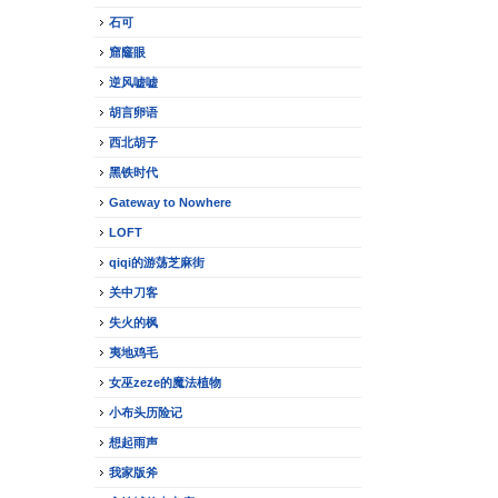
石可
窟窿眼
逆风嘘嘘
胡言卵语
西北胡子
黑铁时代
Gateway to Nowhere
LOFT
qiqi的游荡芝麻街
关中刀客
失火的枫
夷地鸡毛
女巫zeze的魔法植物
小布头历险记
想起雨声
我家版斧