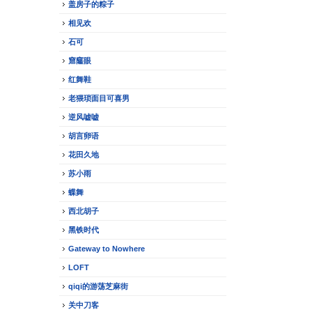
盖房子的粽子
相见欢
石可
窟窿眼
红舞鞋
老猥琐面目可喜男
逆风嘘嘘
胡言卵语
花田久地
苏小雨
蝶舞
西北胡子
黑铁时代
Gateway to Nowhere
LOFT
qiqi的游荡芝麻街
关中刀客