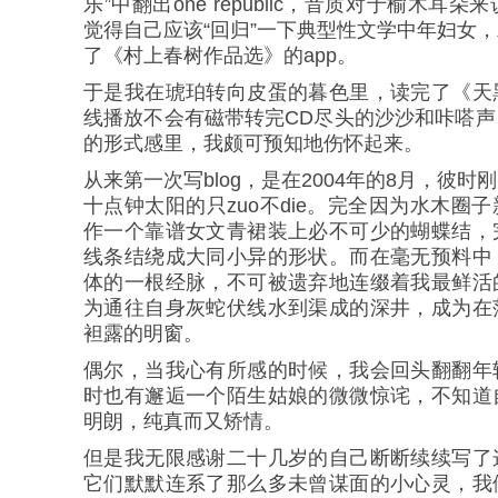
乐”中翻出one republic，音质对于榆木
觉得自己应该“回归”一下典型性文学中年妇女
了《村上春树作品选》的app。
于是我在琥珀转向皮蛋的暮色里，读完了《天
线播放不会有磁带转完CD尽头的沙沙和咔嗒
的形式感里，我颇可预知地伤怀起来。
从来第一次写blog，是在2004年的8月，彼
十点钟太阳的只zuo不die。完全因为水木圈
作一个靠谱女文青裙装上必不可少的蝴蝶结，
线条结绕成大同小异的形状。而在毫无预料中
体的一根经脉，不可被遗弃地连缀着我最鲜活
为通往自身灰蛇伏线水到渠成的深井，成为在
袒露的明窗。
偶尔，当我心有所感的时候，我会回头翻翻年
时也有邂逅一个陌生姑娘的微微惊诧，不知道
明朗，纯真而又矫情。
但是我无限感谢二十几岁的自己断断续续写了
它们默默连系了那么多未曾谋面的小心灵，我