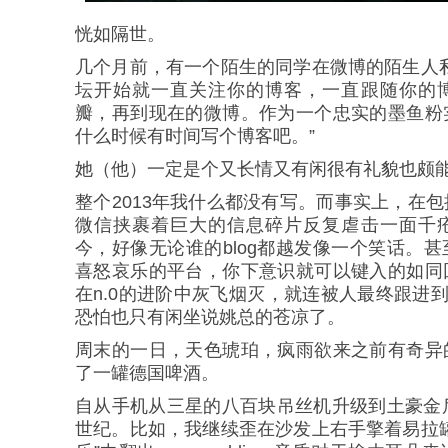
恍如隔世。
几个月前，有一个陌生的同学在微博的陌生人
坛开始就一直关注你的博客，一直跟随你的
瓣，再到现在的微博。作为一个忠实的墨鱼粉
什么时候有时间写个博客吧。”
她（他）一定是个又长情又有闲很有礼貌也颇
整个2013年我什么都没有写。而事实上，在
微信挟裹着巨大的信息碎片反复虐击一面千
今，好像无论谁的blog都越发像一个笑话。
喜怒哀乐的平台，你下意识就可以键入的如同
在n.0的进阶中灰飞烟灭，就连被人最终跟进到
恐怕也只有闲坐说姚总的苍凉了。
周末的一日，天色琥珀，疯雨欲来之前有奇异
了一罐德国啤酒。
自从手机从三星的八百块吊丝机升级到土豪金
世纪。比如，我继续歪在沙发上右手擎着易拉