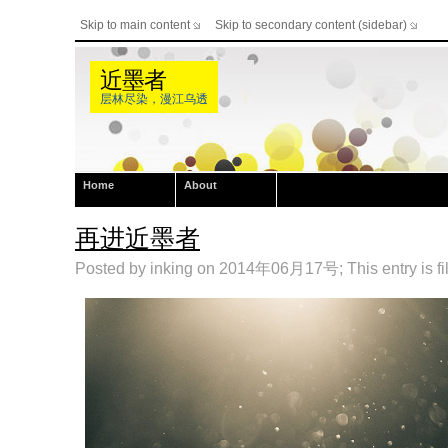
Skip to main content
Skip to secondary content (sidebar)
近墨者
层林尽染，漫江乌透
Home
About
再进近墨者
Posted by inking on 2014年06月17号; This entry is fi