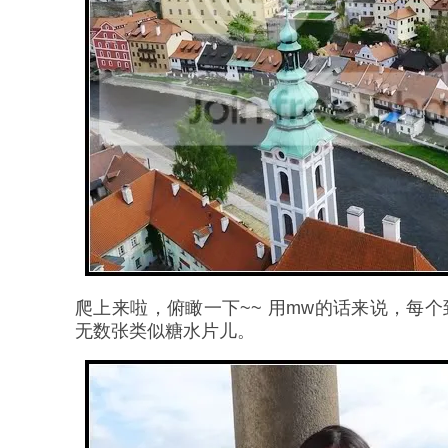
爬上来啦，俯瞰一下~~ 用mw的话来说，每
无数张类似糖水片儿。