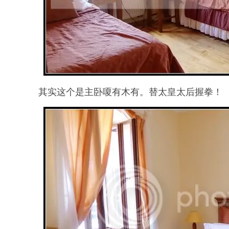
其实这个是主卧嗄有木有。替太皇太后握拳！