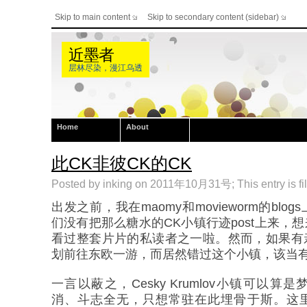
Skip to main content
Skip to secondary content (sidebar)
近墨者
层林尽染，漫江乌透
Home
About
此CK非彼CK的CK
Posted by inking on 2011年10月31号; This entry is fi
出发之前，我在maomy和movieworm的bl
们没有把那么糖水的CK小镇行迹post上来，
看过整套片片的私读者之一啦。然而，如果有
划前往东欧一游，而居然错过这个小镇，该当
一言以蔽之，Cesky Krumlov小镇可以
消、斗志全无，只想常驻在此埋骨于斯。这