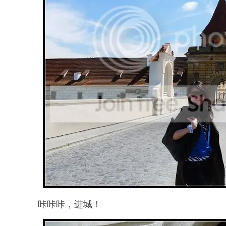
咔咔咔，进城！