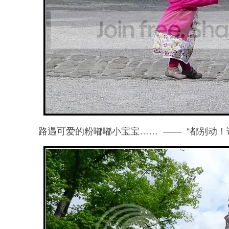
路遇可爱的粉嘟嘟小宝宝…… —— “都别动！