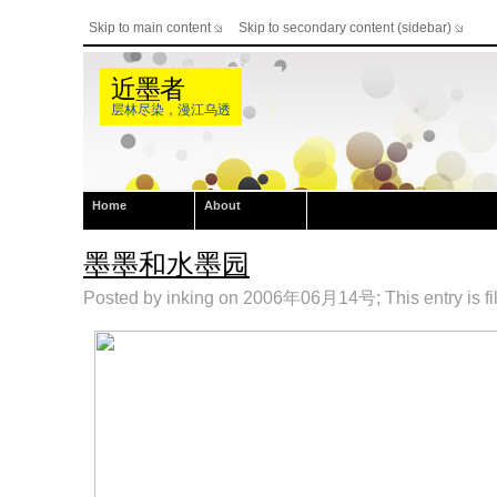
Skip to main content
Skip to secondary content (sidebar)
近墨者
层林尽染，漫江乌透
Home
About
墨墨和水墨园
Posted by inking on 2006年06月14号; This entry is fi