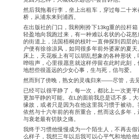
然后我拖着行李，坐上出租车，穿过每二十米
桥，从浦东来到浦西。
在出版社的门口，我刚刚拎下13kg重的拉杆
轻盈地向我跑过来，有一种难以名状的心花怒
的街道上，法国梧桐的枝叶一直伸探到四层的
户便有徐徐凉风，如同很多年前外婆家的夏天
床上，天花板上有可以胡乱想象的各种形状，
哗啦声，心里很愿意就这样停留在此时此刻，
地想些很遥远的少女心事，生与死，信与爱。
然而到了傍晚，熟女的灵魂归来——尽管，去
已经可以很平静了，每一次，都比上一次更平
更加平静的可能。在L的面前我总是话不多，
缘故，或者只是因为在他这里我习惯于被动。
依然与十六年前的有所重合，然而这么多年，
与衰老最有切肤之痛。
我终于习惯他慢慢成为一个陌生人，不再去假
么样子，我想三年以后我可以心平气和地给他