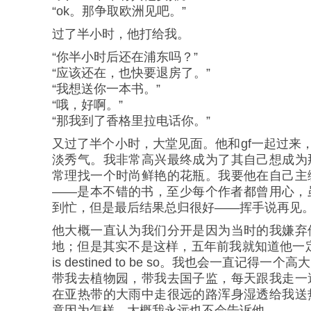
“ok。那争取欧洲见吧。”
过了半小时，他打给我。
“你半小时后还在浦东吗？”
“应该还在，也快要退房了。”
“我想送你一本书。”
“哦，好啊。”
“那我到了香格里拉电话你。”
又过了半个小时，大堂见面。他和gf一起过来
淡秀气。我非常高兴最终成为了其自己想成为
常理找一个时尚鲜艳的花瓶。我要他在自己主
——是本不错的书，至少每个作者都曾用心，
到忙，但是最后结果总归很好——挥手说再见
他大概一直认为我们分开是因为当时的我嫌弃
地；但是其实不是这样，五年前我就知道他一
is destined to be so。我也会一直记得
带我去植物园，带我去国子监，每天跟我走一
在亚热带的大雨中走很远的路浑身湿透给我送
竟因为怎样，大概我永远也不会告诉他。