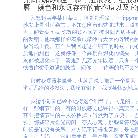
无间地排列在一起，组成我，组成
唇、颜色和永远存在的青春痘以及它
又想起某年某月某日，陪哥哥理发，一个
ppm
沙发上看时尚杂志，不知怎麽着他就跑过来，蹲
盖，仰着头问我
“
你等的烦不烦
?
”
彼时阳光从我身
的发稍，他就那样仰着脸眼睛睁得大大的等我的
福当场击倒。甚至在我回想这个细节的时候，内
质地的甜蜜，这就好像一个高度白炽化的镜头，
景都被虚化掉了，溃退到几万光年以远，只有一
扶着你裙子边缘的膝盖，问你
——“
你等的烦不烦
?
那时我裸露着膝盖，也就是说，那是一个夏天
窗明几净的沙发边，我没有倒下，我浅笑恬然地
我猜小哥哥已经不记得这个细节了。呵是的，
样一些细节里的，有的时候感觉已经很不真实了
甚至把情节里的主人公换掉（当然为了方便，一
雅。那些碎片金光闪闪，夺人心魄，那些音符绕
时候是谁没有关系，对方记不记得也无妨，是在
有一点点吧），它们肩并肩，手牵手，亲密无间