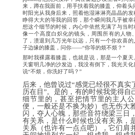
来，蹲在我面前，用手扶着我的膝盖，仰着头问
时
阳光从我身后来，照着他湿淋淋亮晶晶的发
睁得大大的等我的回答，那个瞬间我几乎被幸
想这个细节的时候，内心中依然充满了与当时
像一个高度白炽化的镜头，周围所有的人物
了，溃退到几万光年以远，只有一个你欢喜的
子边缘的膝盖，问你——“你等的烦不烦？”
那时我裸露着膝盖，也就是说，那是一个夏天
天窗明几净的沙发边，我没有倒下，我光天化
说“不烦，你洗好了吗？”
后来，他曾说过“感觉已经很不真实
历在目”。是的，有的时候我觉得自
细节里的，甚至把情节里的主人公
便，一般还是不换为妙）也无伤大
闪，夺人心魄，那些音符绕梁三日
有关系，是什么时候也没有关系，
关系（也许有一点点吧），它们肩