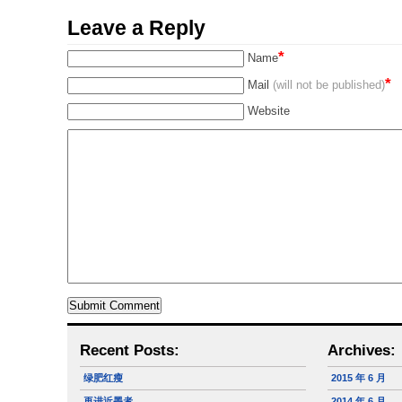
Leave a Reply
*
Name
*
Mail
(will not be published)
Website
Recent Posts:
Archives:
绿肥红瘦
2015 年 6 月
再进近墨者
2014 年 6 月