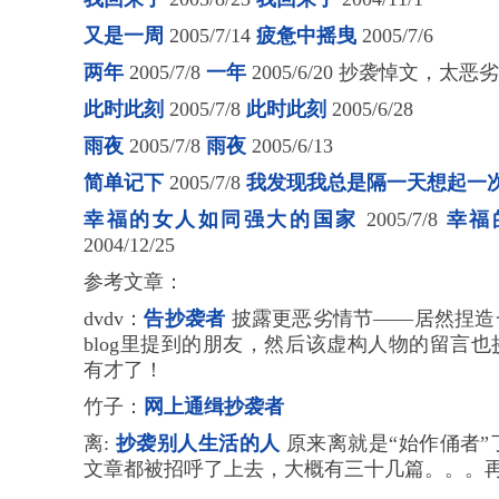
又是一周
2005/7/14
疲惫中摇曳
2005/7/6
两年
2005/7/8
一年
2005/6/20 抄袭悼文，太恶
此时此刻
2005/7/8
此时此刻
2005/6/28
雨夜
2005/7/8
雨夜
2005/6/13
简单记下
2005/7/8
我发现我总是隔一天想起一次b
幸福的女人如同强大的国家
2005/7/8
幸福
2004/12/25
参考文章：
dvdv：
告抄袭者
披露更恶劣情节——居然捏造
blog里提到的朋友，然后该虚构人物的留言
有才了！
竹子：
网上通缉抄袭者
离:
抄袭别人生活的人
原来离就是“始作俑者”了
文章都被招呼了上去，大概有三十几篇。。。