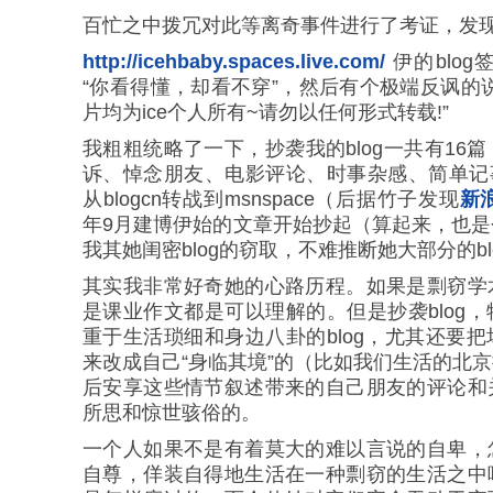
百忙之中拨冗对此等离奇事件进行了考证，发
http://icehbaby.spaces.live.com/
伊的blog
“你看得懂，却看不穿”，然后有个极端反讽的说
片均为ice个人所有~请勿以任何形式转载!
”
我粗粗统略了一下，抄袭我的blog一共有16
诉、悼念朋友、电影评论、时事杂感、简单记事
从blogcn转战到msnspace（后据竹子发现
新
年9月建博伊始的文章开始抄起（算起来，也
我其她闺密blog的窃取，不难推断她大部分的b
其实我非常好奇她的心路历程。如果是剽窃学
是课业作文都是可以理解的。但是抄袭blog
重于生活琐细和身边八卦的blog，尤其还要
来改成自己“身临其境”的（比如我们生活的北
后安享这些情节叙述带来的自己朋友的评论和
所思和惊世骇俗的。
一个人如果不是有着莫大的难以言说的自卑，
自尊，佯装自得地生活在一种剽窃的生活之中