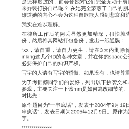
是怎样度过的，而会使她对它们完全无动于衷
来乔装打扮自己呢？ 在她完全蒙蔽了自己的
难道她的内心不会为这种自欺欺人感到悲哀和
我实在难以理解。
在律所工作后的阿丢显然更加精深，很快就
份，然后将其网站打包备份，发出一纸通牒：
“xx，请自重，请自力更生，请在3天内删除你
inking这几个ID的各种文章，并在你的space
必要保护自己的知识产权。
写字的人请有写字的骄傲。如果没有，也请尊重
为了考据癖同学们的爱好，列出以下抄袭文和
参观，主要关注一下该mm是如何篡改细节的
对比先：
原作题目为“一串疯话”，发表于2004年9月1
串疯话”，发表日期为2005年12月9日。原
字。
***************