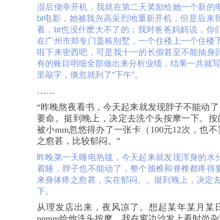
湿后侥幸开机，我就在第二天奖励给她一个新的
bt
电影，她被我兴高采烈地重新开机，但是后来
看，
bt
也没什麽大不了的；我对爸爸妈妈说，你
在广州市郊专门盖栋别墅，一个住楼上一个住楼
啦下来密西吧，可是我十一的长假甚至不能抽身
有的账目明细全部做出来分析业绩，结果一共就
里敲字，倏忽就到了
“
下午
”
。
……
“昨晚熬夜看书，今天起来就发现脖子不能动
要命。挺到晚上，决定去洗个头按摩一下。按
被小
mm
忽悠得办了一张卡（
100
元
12
次，也不
之愈甚，比较郁闷。”
昨晚第一天睡电热毯，今天起来就发现浑身的水
着睡，脖子也不能动了，整个颈椎和脊椎都疼得
来身体疼之愈甚，实在郁闷。。挺到晚上，决定
下。
从理发店出来，夜风凉了。想起某年某月某
ppmm
给他洗头按摩，我在窗边沙发上看时尚杂