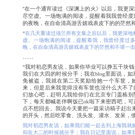
“
在一个通宵读过《深渊上的火》以后，我更深
尽空虚。一场饱满的阅读，提醒着我我曾经度
的夜晚，在自命清高游舌嬉戏表皮下的的茫然和
“
在几天重读过须兰所有文集之后以后，我更深地
虚。一场饱满的阅读，提醒着我，我曾经度过
晚，在自命清高游舌嬉戏表皮下的茫然和不堪一
……
“我对初恋男友说，如果你毕业可以挣五千块
我们在大四的时候分手；我在
blog
里面说，如
免被盗，我就在第二天奖励给她一个车筐，
来，但是后来我觉得没有车筐也没什么大不了
们放心吧，赶明儿我给你们在北京专门盖栋别
下，每天都喊老伴啊饭已
ok
啦下来密西吧，可
点不想回去。我说今天要把一篇采访稿子赶出
的开头，然后吃零食、洗头发、灌水、发呆，倏
我对初恋男友说，如果我们能一起去到上海我就
却在大二的时候就分手；我在日记里面说，如果