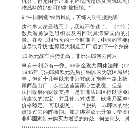
机会，但是由于严重的环境问题以及为饥民制
物燃料的好处可能将被抵销。”
9 “中国制造”经历风雨，苦练内功迎接挑战
这件事大家最熟悉了，我就不赘述了。《FT
散兵游勇缺乏组织以及召回玩具滞留国内的
量。在今后相当长的一个时期内，中国的首要
迫尽快寻找“世界最大制造工厂”后的下一个身
10 欧元战车强势走高，非洲法郎何去何从
事有一利必有一弊。非洲金融共同体法郎（F
1945年与法郎和欧元先后挂钩以来为该区域
丰，但近十几年以来非郎被欧元拖着一路上扬
家商品出口，以使这些国家心生思变。但是，
法国政府的财政支持，是非洲法郎区得以避免
济痼疾的法宝，并且使其对法国、欧洲乃至整
价格稳定。 可以想见，一旦脱钩，非郎区的
熬得过去的阵痛期。加之绑定欧元升值，毕竟
非郎国家带来购买力增强的好处。何去何从，
****************************