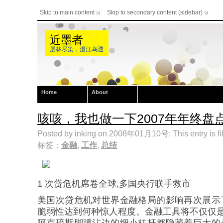
Skip to main content
Skip to secondary content (sidebar)
近墨者
层林尽染，漫江乌透
Home
About
咳咳，我也做一下2007年年终盘
Posted by inking on 2008年01月10号; This entry is fi
标签：
金融
,
工作
,
总结
1 次贷危机席卷全球,多国央行联手救市
美国次贷危机对世界金融格局的影响再次展示
脆弱性达到何种惊人程度。金融工具将不仅仅是
阿克琉斯脚踵沾边的细小杠杆都隐藏着巨大的