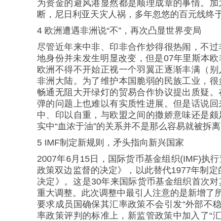
为资金的避风港显然都是顺理成章的事情。加
断，尼日利亚天灾人祸，多年忽悠的百元线终于
4 欧洲遭遇非洲说“不”，再次凸显世界变局
尽管近年来中非、印非合作炒得很热闹，不过
地身份并未发生明显改变，但是07年里斯本
欧洲不得不开始正视一个羽翼正逐渐丰满（别
非洲大陆。为了维护本国脆弱的民族工业，很
畅通无阻大开绿灯的贸易合作协议提出质疑。
弹的问题上也难以有实质性进展。但是话说回
中、印以自重，与欧盟之间的撒娇意味还是颇
实中“血浓于油”的关系并不是那么容易就被拆
5 IMF制定新规则，矛头指向新兴国家
2007年6月15日，国际货币基金组织(IMF)
政策双边监督的决定》，以此替代1977年制定
决定》。这是30年来国际货币基金组织首次
重大调整。此次调整中最引人注意的是新增了所
要求成员国确保其汇率政策不会引发“外部不稳
率政策评判的标准上，新监管政策中加入了“汇