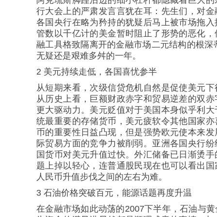
行大会上的严肃发言言犹在耳：先生们，对金
各国央行在略为矜持的犹疑后马上被市场拖入
管数以千亿计的美金暂时阻止了形势的恶化，
融工具格致隔离开的金融市场二元结构的根深蒂
无疑还是艰难多舛的一年。
2 美元持续走低，各国喜忧参半
从短期来看，次级信贷危机自然是促使美元下
从历史上看，巨额财政赤字和贸易逆差的双赤
更大驱动力。美元贬值对于美国本身似乎利大
统最重要的存储货币，美元疲软令其他国家亦
币的重要性日益凸现，但是强势欧元使本来发
际贸易方面的竞争力被削弱。亚洲各国央行纷
国货币对美元升值过快。外汇储备已日渐烫手
题上掉以轻心，连普通股民现在也可以看出国
人民币升值步伐之间的左右为难。
3 石油价格突破百元，能源话题再度升温
在金融市场如此动荡的2007下半年，石油与