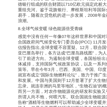
德银行组成的联合财团以710亿欧元搞定此桩
重组先河。鉴于花旗银行、摩根斯坦利等国际
易手，随着次贷危机的进一步发展，2008年
浪潮。
8.全球气候变暖 绿色能源倍受青睐
感觉中没有任何一年像07年这样世界和中国
合国政府间气候变化专门委员会(IPCC) 11
估报告指出,全球变暖不容置疑。12月，联合
亚巴厘岛举行，各方达成“巴厘岛路线图”，为
引了前进方向。为遏制全球变暖，各国纷纷出
体减排，支持国际气候政策协议，以及一系列
策等。早在今年3月，巴西、美国、中国、印
就宣布成立“国际生物燃料论坛”，致力于推广
和发展。中国与美国则于12月签署了扩大生
忘录。就连非洲的马里等地区，“生物石油”的
而另一方面，对农作物能源化的研发和实验又
所谓人尚不饱，何喂汽车。联合国就生物能源
告称“酒精等生物燃料可以帮助减少全球变暖