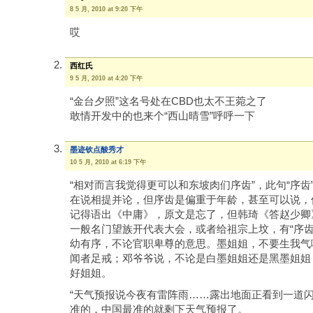
8 5 月, 2010 at 9:20 下午
哎
西红氏
9 5 月, 2010 at 4:20 下午
“金台夕照”这名号处在CBD也太不王菀之了
敢情开发中的也来个“西山晴雪”呼呼一下
墨迹钦点酸秀才
10 5 月, 2010 at 6:19 下午
“相对而言我觉得更可以和东坡肉们序齿”，此句“序
在说相提并论，但序齿是偏重于年龄，甚至可以说，
记得语出《中庸》，原文是忘了，但韩琦《答赵少卿
一般名门望族开代表大会，或者给祖宗上坟，有“序齿
幼有序，不论官职卑尊的意思。墨姐姐，不要生我气
闻者足戒；邓爷爷说，不论是白墨姐姐还是黑墨姐姐，
好姐姐。
“天气预报说今夜有雷阵雨……露出地面正看到一道闪
准的，中国最准的就剩下天气预报了。