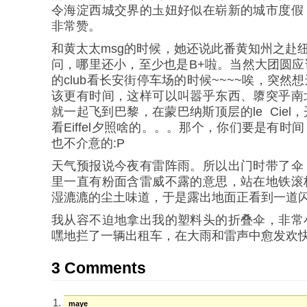
令海淀西城交界的圡妞好似在崭新的城市度假
非常赞。
和黄太太msg的时候，她还说此番黄知州之赴纽
问，哪里还小，至少也是B+啦。当然大团圆
的club看长安街停车场的时候~~~~唉，突
该更有时间，这样可以叫嚣乎东西、隳突乎南
就一起飞到巴黎，在蒙巴纳斯顶层的le Cie
看Eiffel夕照啥的。。。那个，你们要是有
也不介意的:P
天气预报说今夜有雷阵雨。所以出门时带了伞
里一直有粉面含雷威不露的意思，站在地铁滚
湿漉漉的尘土味道，于是露出地面正看到一道
我从容不迫地拿出我的塑料头的折叠伞，非常
嘿地拦了一辆出租车，在大雨和雷声中愈发欢
3 Comments
maye