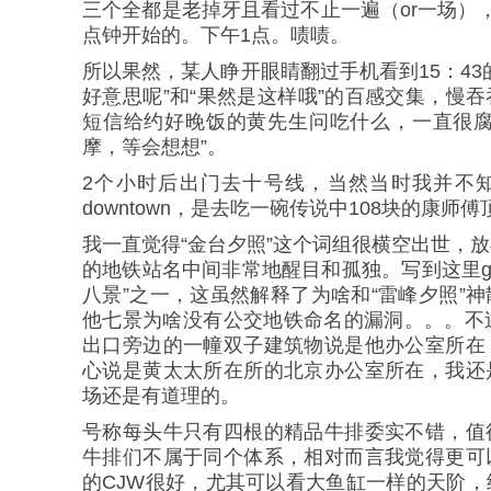
三个全都是老掉牙且看过不止一遍（or一场）
点钟开始的。下午1点。啧啧。
所以果然，某人睁开眼睛翻过手机看到15：43
好意思呢”和“果然是这样哦”的百感交集，慢
短信给约好晚饭的黄先生问吃什么，一直很腐
摩，等会想想”。
2个小时后出门去十号线，当然当时我并不
downtown，是去吃一碗传说中108块的康师
我一直觉得“金台夕照”这个词组很横空出世，
的地铁站名中间非常地醒目和孤独。写到这里go
八景”之一，这虽然解释了为啥和“雷峰夕照”
他七景为啥没有公交地铁命名的漏洞。。。不过a
出口旁边的一幢双子建筑物说是他办公室所在
心说是黄太太所在所的北京办公室所在，我还
场还是有道理的。
号称每头牛只有四根的精品牛排委实不错，值
牛排们不属于同个体系，相对而言我觉得更可
的CJW很好，尤其可以看大鱼缸一样的天阶