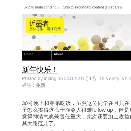
Skip to main content
Skip to secondary content (sidebar)
近墨者
层林尽染，漫江乌透
Home
About
新年快乐！
Posted by inking on 2010年01月1号; This entry is fil
标签：
生活
30号晚上和弟弟吃饭，虽然这位同学在且只
子怎么擦得这么干净令人很难follow up，
觉得神清气爽兼责任重大，此次还要加上收益
具大腿范儿了。