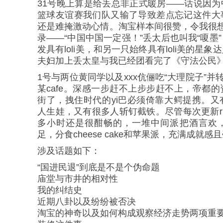
31号晚上算是给丢总非正式暖房——话说因
篮球友谊赛我们队又输了导致差点忘记这件大
还是难掩激动心情。淘宝样本间很赞，令我很想神
录——“中国中国一定强！”丢太后也叫我“嗄墨
发具有loli美，和另一只始终具有loli美的星
夫妇加上丢太皇与我已经团看完了《守法公民
1号与两位黄同学以及xxx伉俪吃“大理院子”并
某cafe。深感一步赶不上步步赶不上，帝都
街了，拽住时代的yi巴必须倚靠大鳄提携。
人生娃，又有很多人斩钉截铁。尽管每次更新ru
多小时还是很酣畅的，一堆中间派把酒言欢
足，分食cheese cake和苹果派，充满成就
涉及话题如下：
“国进民退”到底是不是个伪命题
庙堂与市井的相对性
我的纠结史
近期八卦以及纷纷被否决
淘宝的神奇以及如何构成观察经济走势两项重