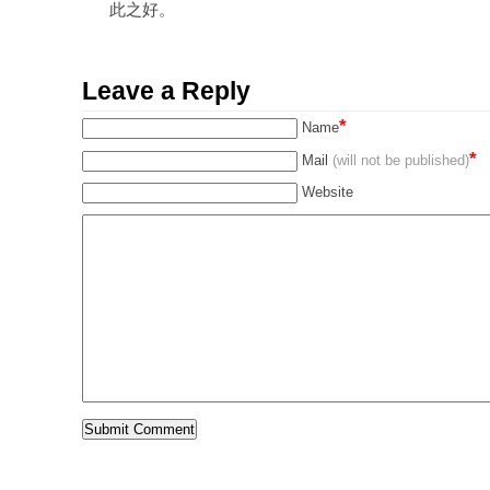
此之好。
Leave a Reply
*
Name
*
Mail
(will not be published)
Website