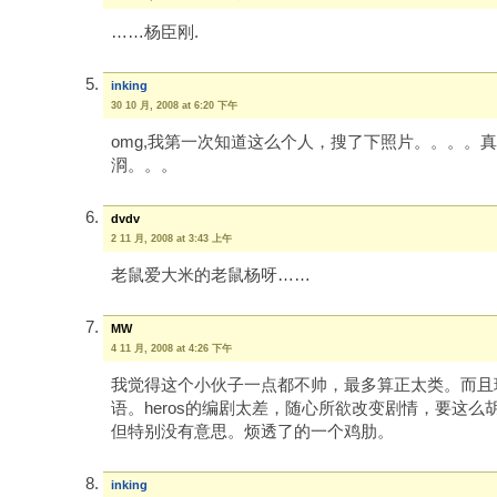
……杨臣刚.
inking
30 10 月, 2008 at 6:20 下午
omg,我第一次知道这么个人，搜了下照片。。。。
浻。。。
dvdv
2 11 月, 2008 at 3:43 上午
老鼠爱大米的老鼠杨呀……
MW
4 11 月, 2008 at 4:26 下午
我觉得这个小伙子一点都不帅，最多算正太类。而且
语。heros的编剧太差，随心所欲改变剧情，要这
但特别没有意思。烦透了的一个鸡肋。
inking