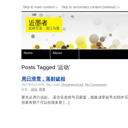
Skip to main content
Skip to secondary content (sidebar)
近墨者
层林尽染，漫江乌透
Home
About
Posts Tagged ‘运动’
周日滑雪，落财破相
2007年01月30号, filed under
Uncategorized
;
No Comments
.
标签：
运动
,
滑雪
要先从周六说起。 孟尝丢老师号召家宴，感激涕零提早去陪伊
你家有那个可以挂很多塑 […]
...