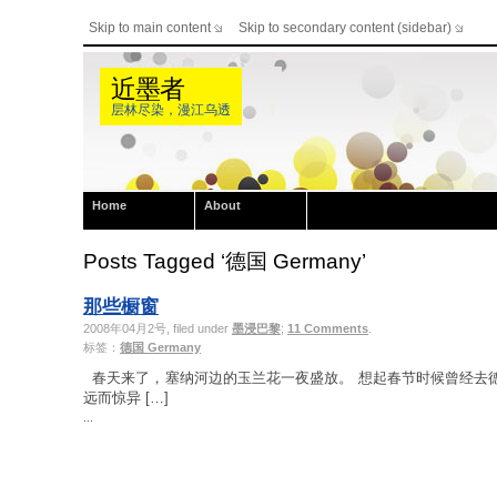
Skip to main content
Skip to secondary content (sidebar)
近墨者
层林尽染，漫江乌透
Home
About
Posts Tagged ‘德国 Germany’
那些橱窗
2008年04月2号, filed under
墨浸巴黎
;
11 Comments
.
标签：
德国 Germany
春天来了，塞纳河边的玉兰花一夜盛放。 想起春节时候曾经去德国的b
远而惊异 […]
...