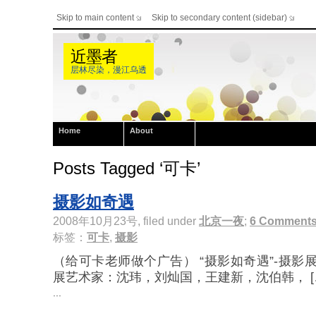
Skip to main content
Skip to secondary content (sidebar)
近墨者
层林尽染，漫江乌透
Home
About
Posts Tagged ‘可卡’
摄影如奇遇
2008年10月23号, filed under
北京一夜
;
6 Comment
标签：
可卡
,
摄影
（给可卡老师做个广告） “摄影如奇遇”-摄影
展艺术家：沈玮，刘灿国，王建新，沈伯韩， [
...