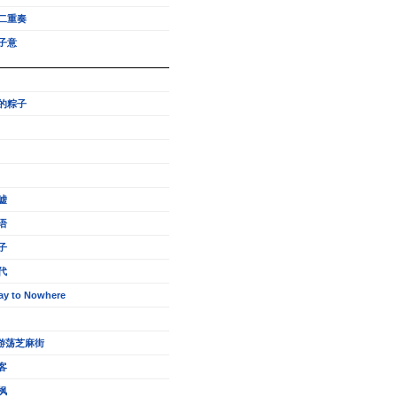
二重奏
子意
的粽子
嘘
语
子
代
ay to Nowhere
的游荡芝麻街
客
枫