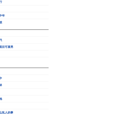
行
中年
呗
代
面目可喜男
中
林
地
么私人的事