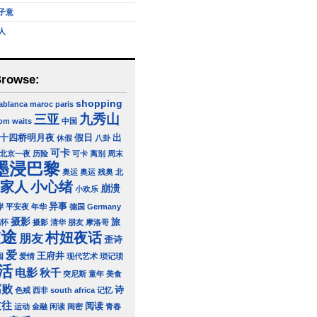
子意
人
Browse:
shopping
ablanca
maroc
paris
三亚
九秀山
om waits
中国
十四桥明月夜
假日
出
休假
八卦
可卡
北京一夜
历险
可卡 离别
周末
墨浸巴黎
奥运
奥运 残奥 北
家人
小心绪
崩溃
小欢乐
异事
岸
平安夜
年华
德国 Germany
摄影
旅
感怀
摄影 清华 朋友
摩洛哥
旅途
村妞夜话
朋友
歪诗
爱
王府井
园
爱情
现代艺术
琐记琐
活
电影
秋千
突尼斯
童年
美食
腐败
诗
色戒
西非 south africa
记忆
过往
阅读
运动
金融
闲读
闺密
青春