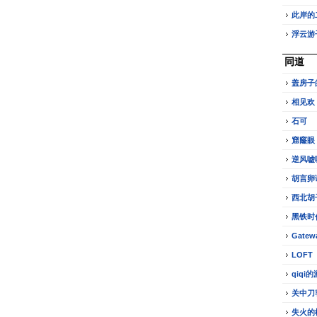
此岸的
浮云游
同道
盖房子
相见欢
石可
窟窿眼
逆风嘘
胡言卵
西北胡
黑铁时
Gatew
LOFT
qiqi
关中刀
失火的