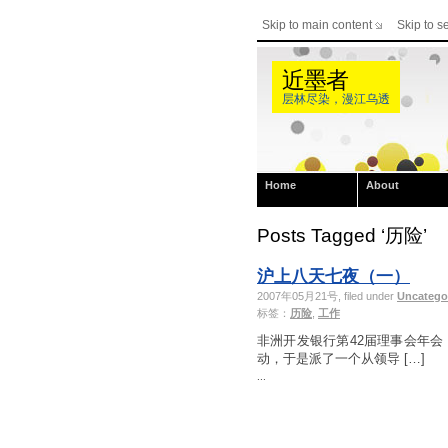
Skip to main content
Skip to s
近墨者
层林尽染，漫江乌透
Home
About
Posts Tagged ‘历险’
沪上八天七夜（一）
2007年05月21号, filed under
Uncatego
标签：
历险
,
工作
非洲开发银行第42届理事会年
动，于是派了一个从领导 […]
...