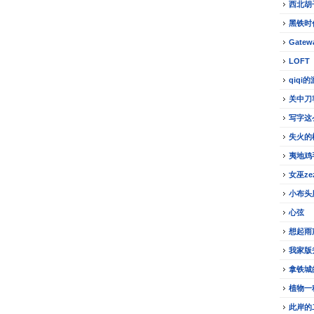
西北胡
黑铁时
Gatew
LOFT
qiqi
关中刀
写字这
失火的
夷地鸡
女巫z
小布头
心弦
想起雨
我家版
拿铁城
植物一
此岸的