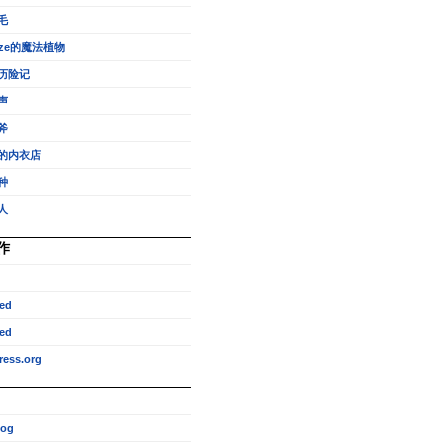
毛
eze的魔法植物
历险记
声
斧
的内衣店
种
人
作
ed
ed
ess.org
log