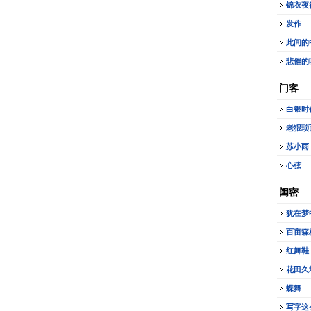
锦衣夜
发作
此间的
悲催的
门客
白银时
老猥琐
苏小雨
心弦
闺密
犹在梦
百亩森
红舞鞋
花田久
蝶舞
写字这