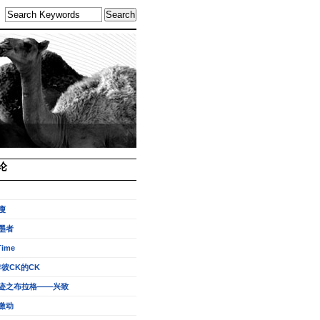
论
瘦
墨者
Time
非彼CK的CK
迹之布拉格——兴致
激动