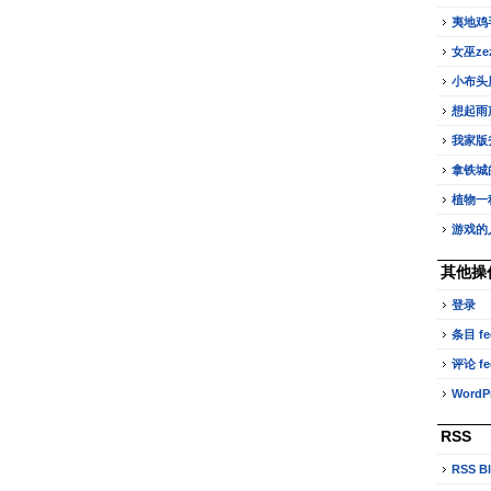
夷地鸡
女巫z
小布头
想起雨
我家版
拿铁城
植物一
游戏的
其他操
登录
条目 fe
评论 fe
WordPr
RSS
RSS B