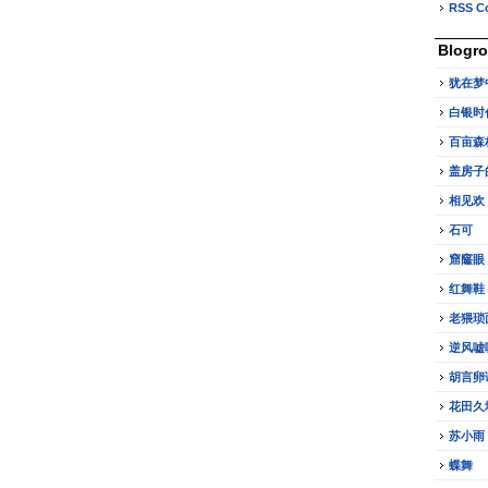
RSS C
Blogro
犹在梦
白银时
百亩森
盖房子
相见欢
石可
窟窿眼
红舞鞋
老猥琐
逆风嘘
胡言卵
花田久
苏小雨
蝶舞