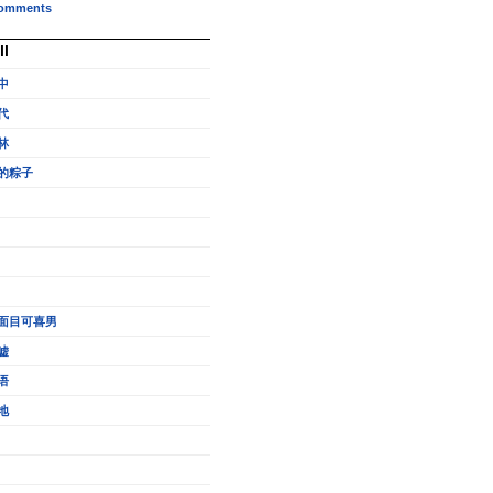
omments
ll
中
代
林
的粽子
面目可喜男
嘘
语
地