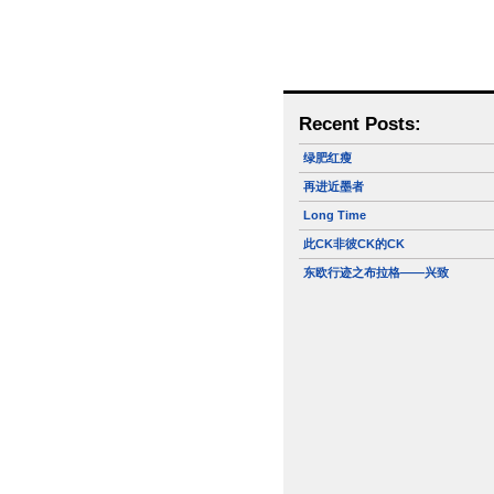
Recent Posts:
绿肥红瘦
再进近墨者
Long Time
此CK非彼CK的CK
东欧行迹之布拉格——兴致