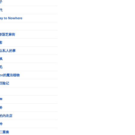
子
代
ay to Nowhere
的游荡芝麻街
客
么私人的事
枫
毛
eze的魔法植物
历险记
声
斧
的内衣店
种
二重奏