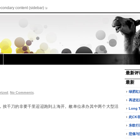
econdary content (sidebar)
最新评
最新
绿肥红
rized
;
No Comments
.
再进近
会，挨千刀的非要千里迢迢跑到上海开。敝单位承办其中两个大型活
Long 
此CK
东欧行
悲催与